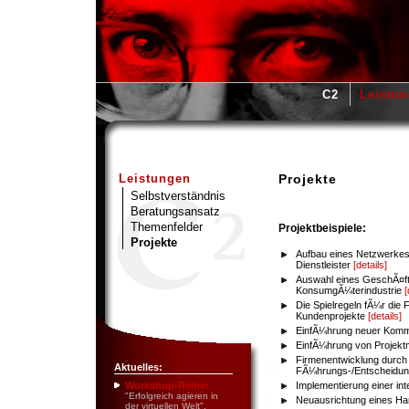
C2
Leistu
Leistungen
Projekte
Selbstverständnis
Beratungsansatz
Themenfelder
Projektbeispiele:
Projekte
Aufbau eines Netzwerkes
Dienstleister
[details]
Auswahl eines GeschÃ¤fts
KonsumgÃ¼terindustrie
[
Die Spielregeln fÃ¼r die
Kundenprojekte
[details]
EinfÃ¼hrung neuer Kommu
EinfÃ¼hrung von Projektm
Firmenentwicklung durch
Aktuelles:
FÃ¼hrungs-/Entscheidun
Workshop-Reihe:
Implementierung einer int
"Erfolgreich agieren in
Neuausrichtung eines Han
der virtuellen Welt".